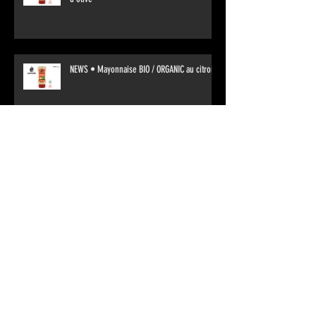
NEWS • Mayonnaise BIO / ORGANIC au citron
NEWS • Mayonnaise BIO / ORGANIC aux œufs
Archives
janvier 2024
(2)
2 posts
février 2022
(1)
1 post
octobre 2021
(1)
1 post
septembre 2021
(2)
2 posts