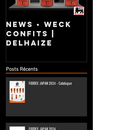
NEWS • Weck
NOUVEL
confits |
GAMME 
DELHAIZE
Posts Récents
FOODEX JAPAN 2024 - Catalogue
FOODEX JAPAN 2024