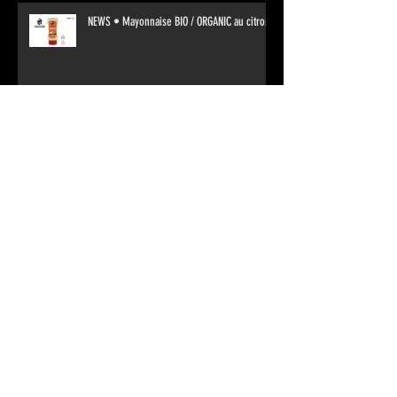
NEWS • Mayonnaise BIO / ORGANIC au citron
NEWS • Mayonnaise BIO / ORGANIC aux œufs
Archives
janvier 2024
(2)
2 posts
février 2022
(1)
1 post
octobre 2021
(1)
1 post
septembre 2021
(2)
2 posts
février 2021
(1)
1 post
octobre 2020
(3)
3 posts
juillet 2020
(3)
3 posts