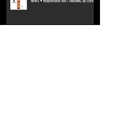
NEWS • Mayonnaise BIO / ORGANIC au citron
NEWS • Mayonnaise BIO / ORGANIC aux œufs
Archives
janvier 2024
(2)
2 posts
février 2022
(1)
1 post
octobre 2021
(1)
1 post
septembre 2021
(2)
2 posts
février 2021
(1)
1 post
octobre 2020
(3)
3 posts
juillet 2020
(3)
3 posts
mars 2020
(1)
1 post