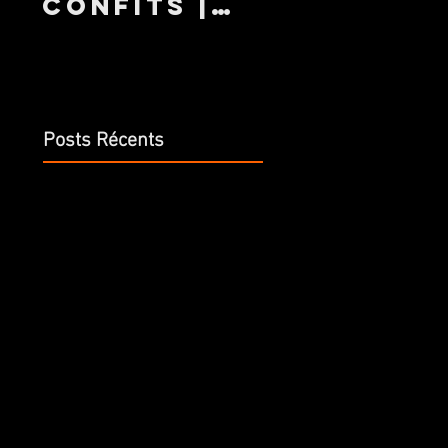
confits |
900ML
DELHAIZE
Posts Récents